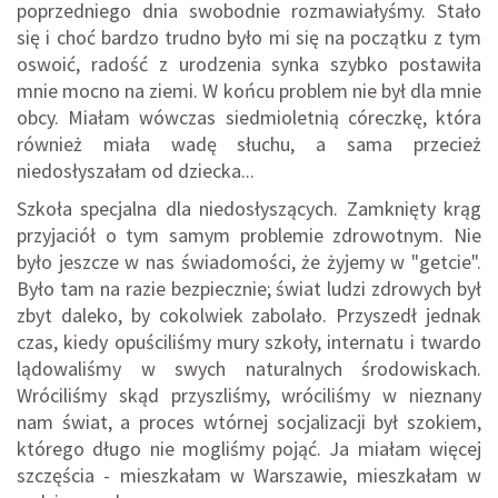
poprzedniego dnia swobodnie rozmawiałyśmy. Stało
się i choć bardzo trudno było mi się na początku z tym
oswoić, radość z urodzenia synka szybko postawiła
mnie mocno na ziemi. W końcu problem nie był dla mnie
obcy. Miałam wówczas siedmioletnią córeczkę, która
również miała wadę słuchu, a sama przecież
niedosłyszałam od dziecka...
Szkoła specjalna dla niedosłyszących. Zamknięty krąg
przyjaciół o tym samym problemie zdrowotnym. Nie
było jeszcze w nas świadomości, że żyjemy w "getcie".
Było tam na razie bezpiecznie; świat ludzi zdrowych był
zbyt daleko, by cokolwiek zabolało. Przyszedł jednak
czas, kiedy opuściliśmy mury szkoły, internatu i twardo
lądowaliśmy w swych naturalnych środowiskach.
Wróciliśmy skąd przyszliśmy, wróciliśmy w nieznany
nam świat, a proces wtórnej socjalizacji był szokiem,
którego długo nie mogliśmy pojąć. Ja miałam więcej
szczęścia - mieszkałam w Warszawie, mieszkałam w