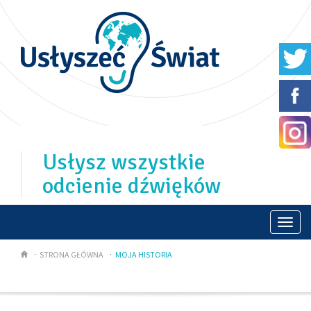
Usłysz wszystkie
odcienie dźwięków
Togg
navi
STRONA GŁÓWNA
MOJA HISTORIA