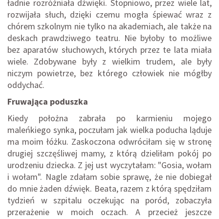
ładnie rozróżniała dźwięki. Stopniowo, przez wiele lat,
rozwijała słuch, dzięki czemu mogła śpiewać wraz z
chórem szkolnym nie tylko na akademiach, ale także na
deskach prawdziwego teatru. Nie byłoby to możliwe
bez aparatów słuchowych, których przez te lata miała
wiele. Zdobywane były z wielkim trudem, ale były
niczym powietrze, bez którego człowiek nie mógłby
oddychać.
Fruwająca poduszka
Kiedy położna zabrała po karmieniu mojego
maleńkiego synka, poczułam jak wielka poducha ląduje
ma moim łóżku. Zaskoczona odwróciłam się w stronę
drugiej szczęśliwej mamy, z którą dzieliłam pokój po
urodzeniu dziecka. Z jej ust wyczytałam: "Gosia, wołam
i wołam". Nagle zdałam sobie sprawę, że nie dobiegał
do mnie żaden dźwięk. Beata, razem z którą spędziłam
tydzień w szpitalu oczekując na poród, zobaczyła
przerażenie w moich oczach. A przecież jeszcze