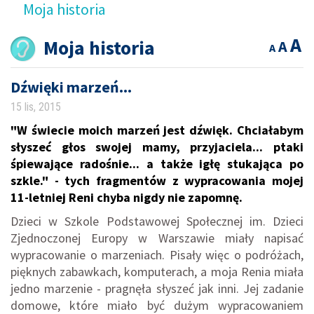
Moja historia
A
Moja historia
A
A
Dźwięki marzeń...
15 lis, 2015
"W świecie moich marzeń jest dźwięk. Chciałabym
słyszeć głos swojej mamy, przyjaciela... ptaki
śpiewające radośnie... a także igłę stukająca po
szkle." - tych fragmentów z wypracowania mojej
11-letniej Reni chyba nigdy nie zapomnę.
Dzieci w Szkole Podstawowej Społecznej im. Dzieci
Zjednoczonej Europy w Warszawie miały napisać
wypracowanie o marzeniach. Pisały więc o podróżach,
pięknych zabawkach, komputerach, a moja Renia miała
jedno marzenie - pragnęła słyszeć jak inni. Jej zadanie
domowe, które miało być dużym wypracowaniem