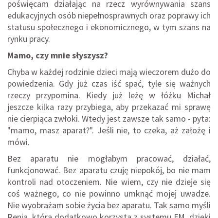
poświęcam działając na rzecz wyrównywania szans
edukacyjnych osób niepełnosprawnych oraz poprawy ich
statusu społecznego i ekonomicznego, w tym szans na
rynku pracy.
Mamo, czy mnie słyszysz?
Chyba w każdej rodzinie dzieci mają wieczorem dużo do
powiedzenia. Gdy już czas iść spać, tyle się ważnych
rzeczy przypomina. Kiedy już leżę w łóżku Michał
jeszcze kilka razy przybiega, aby przekazać mi sprawę
nie cierpiąca zwłoki. Wtedy jest zawsze tak samo - pyta:
"mamo, masz aparat?". Jeśli nie, to czeka, aż założę i
mówi.
Bez aparatu nie mogłabym pracować, działać,
funkcjonować. Bez aparatu czuję niepokój, bo nie mam
kontroli nad otoczeniem. Nie wiem, czy nie dzieje się
coś ważnego, co nie powinno umknąć mojej uwadze.
Nie wyobrażam sobie życia bez aparatu. Tak samo myśli
Renia, która dodatkowo korzysta z systemu FM, dzięki