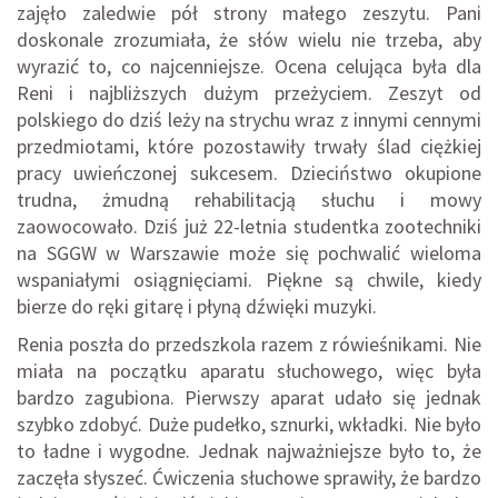
zajęło zaledwie pół strony małego zeszytu. Pani
doskonale zrozumiała, że słów wielu nie trzeba, aby
wyrazić to, co najcenniejsze. Ocena celująca była dla
Reni i najbliższych dużym przeżyciem. Zeszyt od
polskiego do dziś leży na strychu wraz z innymi cennymi
przedmiotami, które pozostawiły trwały ślad ciężkiej
pracy uwieńczonej sukcesem. Dzieciństwo okupione
trudna, żmudną rehabilitacją słuchu i mowy
zaowocowało. Dziś już 22-letnia studentka zootechniki
na SGGW w Warszawie może się pochwalić wieloma
wspaniałymi osiągnięciami. Piękne są chwile, kiedy
bierze do ręki gitarę i płyną dźwięki muzyki.
Renia poszła do przedszkola razem z rówieśnikami. Nie
miała na początku aparatu słuchowego, więc była
bardzo zagubiona. Pierwszy aparat udało się jednak
szybko zdobyć. Duże pudełko, sznurki, wkładki. Nie było
to ładne i wygodne. Jednak najważniejsze było to, że
zaczęła słyszeć. Ćwiczenia słuchowe sprawiły, że bardzo