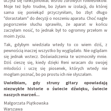
uczyła się funkcjonować wśród zdrowych rówieśników.
Moje też było trudne, bo żyłam w izolacji, do której
sama się poniekąd przyczyniłam, bo zbyt długo
"dorastałam" do decyzji o noszeniu aparatu. Choć nagłe
pogorszenie słuchu sprawiło, że aparat w końcu
zaczęłam nosić, to jednak był to ogromny przełom w
moim życiu.
Tak, gdybym wiedziała wtedy to co wiem dziś, z
pewnością inaczej wszystko by wyglądało. Nie oglądam
się jednak wstecz. Doświadczenia te wzmocniły mnie.
Dziś cieszę się, kiedy dzięki Reni wracam do swojej
młodości i uczę się piosenek, których wtedy nie
mogłam poznać, bo po prostu ich nie słyszałam.
Uwielbiam, gdy struny gitary opowiadają
niezwykłe historie o świecie dźwięku, świecie
naszych marzeń...
Małgorzata Piątkowska
Warszawa