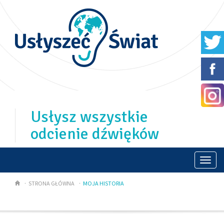
Usłysz wszystkie
odcienie dźwięków
Togg
navi
STRONA GŁÓWNA
MOJA HISTORIA