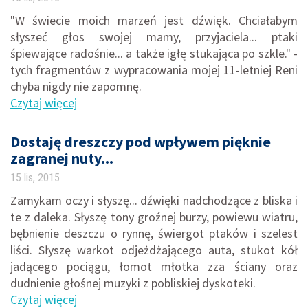
"W świecie moich marzeń jest dźwięk. Chciałabym
słyszeć głos swojej mamy, przyjaciela... ptaki
śpiewające radośnie... a także igłę stukająca po szkle." -
tych fragmentów z wypracowania mojej 11-letniej Reni
chyba nigdy nie zapomnę.
Czytaj więcej
Dostaję dreszczy pod wpływem pięknie
zagranej nuty...
15 lis, 2015
Zamykam oczy i słyszę... dźwięki nadchodzące z bliska i
te z daleka. Słyszę tony groźnej burzy, powiewu wiatru,
bębnienie deszczu o rynnę, świergot ptaków i szelest
liści. Słyszę warkot odjeżdżającego auta, stukot kół
jadącego pociągu, łomot młotka zza ściany oraz
dudnienie głośnej muzyki z pobliskiej dyskoteki.
Czytaj więcej