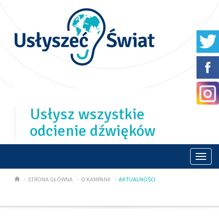
Usłysz wszystkie
odcienie dźwięków
Togg
navi
STRONA GŁÓWNA
O KAMPANII
AKTUALNOŚCI