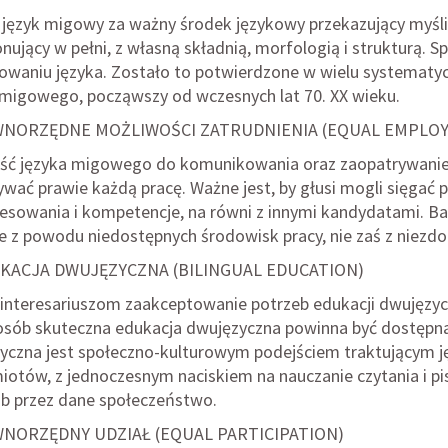
 język migowy za ważny środek językowy przekazujący myśli,
nujący w pełni, z własną składnią, morfologią i strukturą. S
iowaniu języka. Zostało to potwierdzone w wielu systematy
 migowego, począwszy od wczesnych lat 70. XX wieku.
NORZĘDNE MOŻLIWOŚCI ZATRUDNIENIA (EQUAL EMPLO
ść języka migowego do komunikowania oraz zaopatrywanie 
ać prawie każdą pracę. Ważne jest, by głusi mogli sięgać p
resowania i kompetencje, na równi z innymi kandydatami. Ba
 z powodu niedostępnych środowisk pracy, nie zaś z niezdol
KACJA DWUJĘZYCZNA (BILINGUAL EDUCATION)
 interesariuszom zaakceptowanie potrzeb edukacji dwujęzycz
posób skuteczna edukacja dwujęzyczna powinna być dostępn
yczna jest społeczno-kulturowym podejściem traktującym j
iotów, z jednoczesnym naciskiem na nauczanie czytania i pi
lub przez dane społeczeństwo.
NORZĘDNY UDZIAŁ (EQUAL PARTICIPATION)