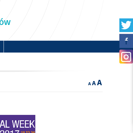
ków
A
A
A