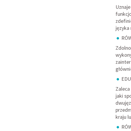
Uznaje
funkcjo
zdefin
języka
RÓW
Zdolno
wykonyw
zainte
głównie
EDU
Zaleca
jaki s
dwujęz
przedm
kraju 
RÓW