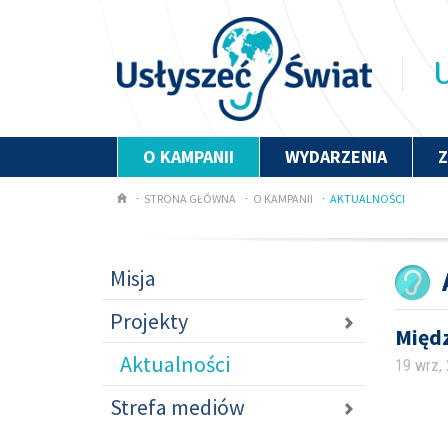
U
O KAMPANII
WYDARZENIA
STRONA GŁÓWNA
O KAMPANII
AKTUALNOŚCI
Misja
Projekty
Międ
Aktualności
19 wrz,
Strefa mediów