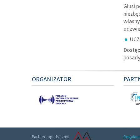
Głusi p
niezbęd
własny
odzwier
UCZ
Dostęp
posady
ORGANIZATOR
PART
Partner logistyczny:
Regulam