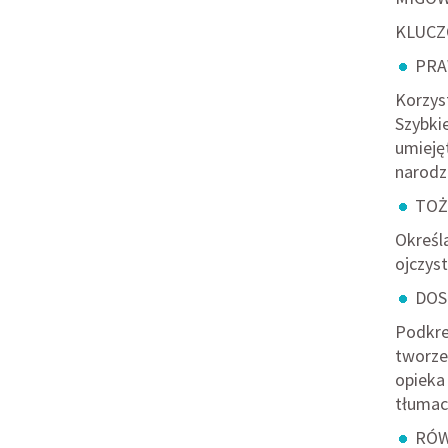
KLUCZ
PRA
Korzys
Szybki
umieję
narodz
TOŻ
Określ
ojczys
DOS
Podkreś
tworzen
opieka
tłumac
RÓW