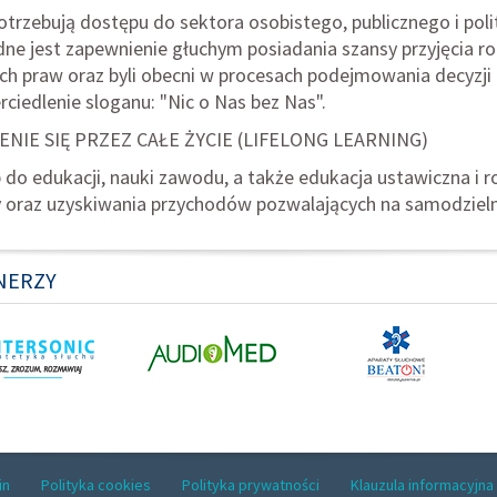
otrzebują dostępu do sektora osobistego, publicznego i polit
ne jest zapewnienie głuchym posiadania szansy przyjęcia roli
ch praw oraz byli obecni w procesach podejmowania decyzji d
ciedlenie sloganu: "Nic o Nas bez Nas".
ENIE SIĘ PRZEZ CAŁE ŻYCIE (LIFELONG LEARNING)
 do edukacji, nauki zawodu, a także edukacja ustawiczna i 
 oraz uzyskiwania przychodów pozwalających na samodzieln
NERZY
in
Polityka cookies
Polityka prywatności
Klauzula informacyjna