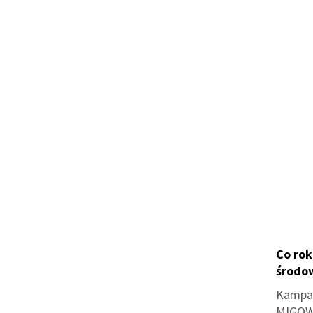
Co rok
środow
Kampan
MIGOW