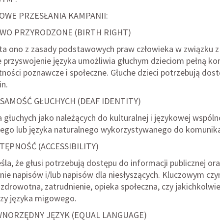
OWE PRZESŁANIA KAMPANII:
WO PRZYRODZONE (BIRTH RIGHT)
ta ono z zasady podstawowych praw człowieka w związku z
e przyswojenie języka umożliwia głuchym dzieciom pełną kom
tności poznawcze i społeczne. Głuche dzieci potrzebują d
in.
SAMOŚĆ GŁUCHYCH (DEAF IDENTITY)
a głuchych jako należących do kulturalnej i językowej wspól
tego lub języka naturalnego wykorzystywanego do komunikac
TĘPNOŚĆ (ACCESSIBILITY)
la, że głusi potrzebują dostępu do informacji publicznej o
ie napisów i/lub napisów dla niesłyszących. Kluczowym czynn
 zdrowotna, zatrudnienie, opieka społeczna, czy jakichkolwi
zy języka migowego.
NORZĘDNY JĘZYK (EQUAL LANGUAGE)