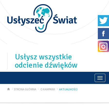
Usłysz wszystkie
odcienie dźwięków
Togg
navi
STRONA GŁÓWNA
O KAMPANII
AKTUALNOŚCI