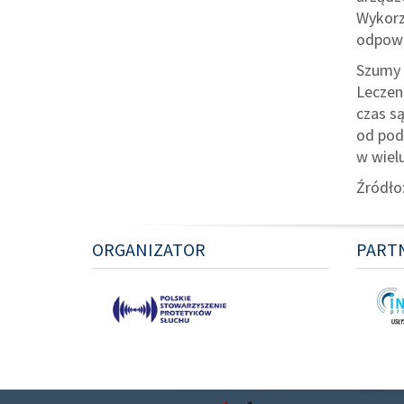
Wykorz
odpowi
Szumy 
Leczen
czas s
od pod
w wiel
Źródło
ORGANIZATOR
PART