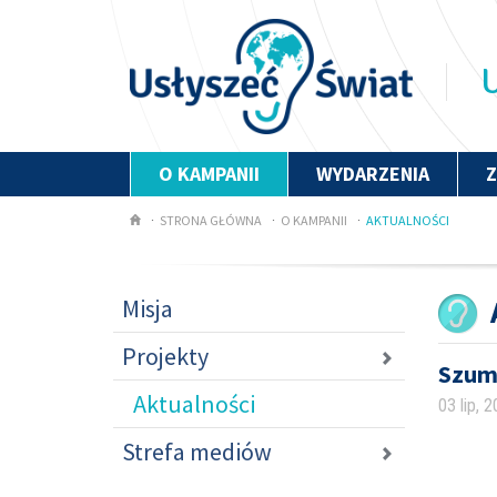
U
O KAMPANII
WYDARZENIA
STRONA GŁÓWNA
O KAMPANII
AKTUALNOŚCI
Misja
Projekty
Szum
Aktualności
03 lip, 
Strefa mediów