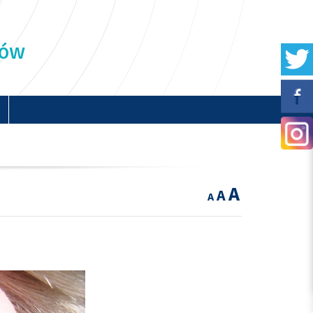
ków
A
A
A