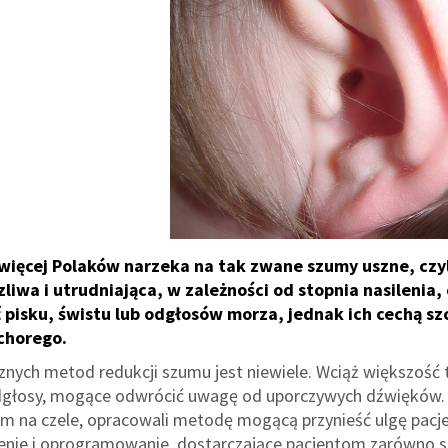
więcej Polaków narzeka na tak zwane szumy uszne, czyli 
liwa i utrudniająca, w zależności od stopnia nasilenia
 pisku, świstu lub odgłosów morza, jednak ich cechą szc
chorego.
nych metod redukcji szumu jest niewiele. Wciąż większość t
dgłosy, mogące odwrócić uwagę od uporczywych dźwięków.
em na czele, opracowali metodę mogącą przynieść ulgę pacj
enie i oprogramowanie, dostarczające pacjentom zarówno sty