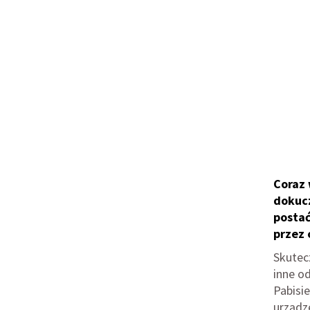
Coraz 
dokucz
postać
przez 
Skutecz
inne o
Pabisi
urządz