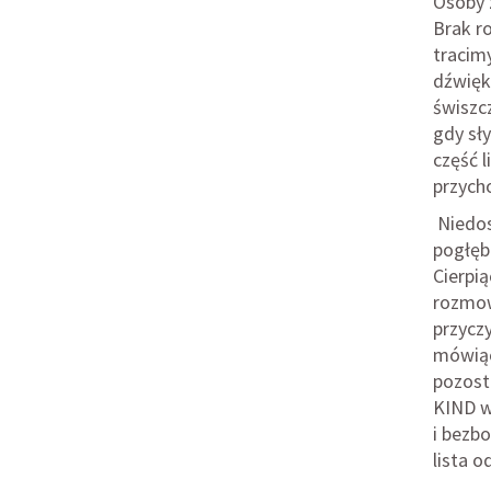
Osoby 
Brak r
tracimy
dźwiękó
świszc
gdy sły
część l
przycho
Niedos
pogłębi
Cierpią
rozmow
przycz
mówiący
pozost
KIND w 
i bezb
lista o