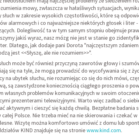
z niedosłuchem mają najczęściej problemy ze śledzeniem 
ozumienia mowy, zwłaszcza w hałaśliwych sytuacjach, wynika 
 słuch w zakresie wysokich częstotliwości, które są odpowi
w alarmowych i co najważniejsze niektórych głosek i liter -
zących. Dolegliwość ta w tym samym stopniu obejmuje prawe
szymy jakiś wyraz, nasz mózg nie jest w stanie go zidentyf
iter. Dlatego, jak dodaje pani Dorota "najczęstszym zdaniem,
dzą jest <<Słyszę, ale nie rozumiem>>".
łuch może być również przyczyną zawrotów głowy i szumów
ają się na tyle, że mogą prowadzić do wycofywania się z ży
cy na ubytek słuchu, nie rozumiejąc co się do nich mówi, czę
ą, są zawstydzone koniecznością ciągłego proszenia o powt
yn własnych problemów komunikacyjnych w swoim otoczeniu,
mi prezenterami telewizyjnymi. Warto więc zadbać o siebie i
ać aktywnym i cieszyć się każdą chwilą. Bezpłatne badania
całej Polsce. Nie trzeba mieć na nie skierowania i czekać w
olesne. Wizytę można komfortowo umówić z domu lub sponta
ddziałów KIND znajduje się na stronie
www.kind.com
.