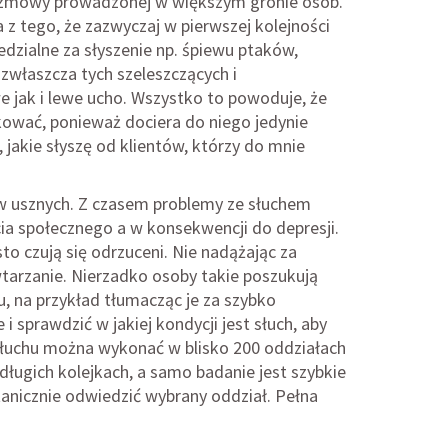
rozmowy prowadzonej w większym gronie osób.
z tego, że zazwyczaj w pierwszej kolejności
edzialne za słyszenie np. śpiewu ptaków,
 zwłaszcza tych szeleszczących i
 jak i lewe ucho. Wszystko to powoduje, że
ikować, ponieważ dociera do niego jedynie
 jakie słyszę od klientów, którzy do mnie
 usznych. Z czasem problemy ze słuchem
cia społecznego a w konsekwencji do depresji.
sto czują się odrzuceni. Nie nadążając za
arzanie. Nierzadko osoby takie poszukują
 na przykład tłumacząc je za szybko
 sprawdzić w jakiej kondycji jest słuch, aby
 słuchu można wykonać w blisko 200 oddziałach
 długich kolejkach, a samo badanie jest szybkie
nicznie odwiedzić wybrany oddział. Pełna