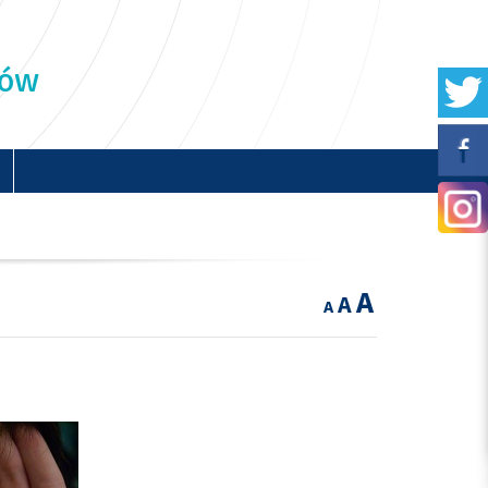
ków
A
A
A