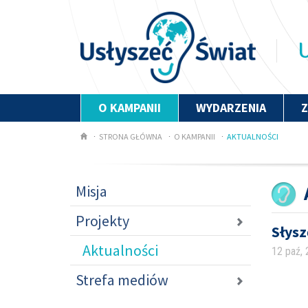
U
O KAMPANII
WYDARZENIA
STRONA GŁÓWNA
O KAMPANII
AKTUALNOŚCI
Misja
Projekty
Słysz
Aktualności
12 paź,
Strefa mediów