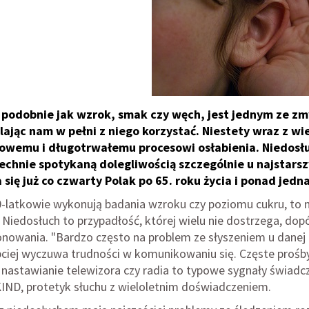
 podobnie jak wzrok, smak czy węch, jest jednym ze zm
ając nam w pełni z niego korzystać. Niestety wraz z w
owemu i długotrwałemu procesowi osłabienia. Niedosłu
chnie spotykaną dolegliwością szczególnie u najstarsz
 się już co czwarty Polak po 65. roku życia i ponad jedn
60-latkowie wykonują badania wzroku czy poziomu cukru, to n
 Niedosłuch to przypadłość, której wielu nie dostrzega, dop
onowania. "Bardzo często na problem ze słyszeniem u danej 
bciej wyczuwa trudności w komunikowaniu się. Częste prośby
 nastawianie telewizora czy radia to typowe sygnały świadc
KIND, protetyk słuchu z wieloletnim doświadczeniem.