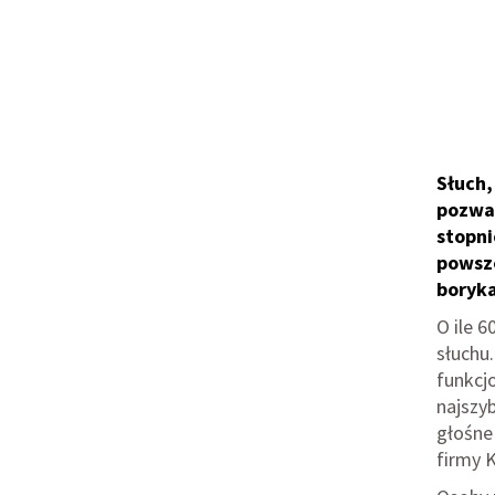
Słuch,
pozwal
stopni
powsze
boryka
O ile 
słuchu.
funkcj
najszy
głośne
firmy 