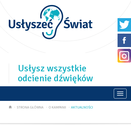
Usłysz wszystkie
odcienie dźwięków
Togg
navi
STRONA GŁÓWNA
O KAMPANII
AKTUALNOŚCI