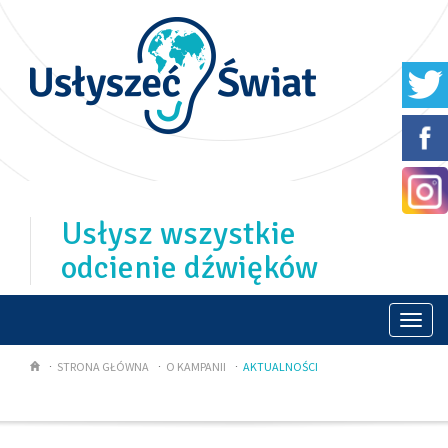
Usłysz wszystkie
odcienie dźwięków
Togg
navi
STRONA GŁÓWNA
O KAMPANII
AKTUALNOŚCI