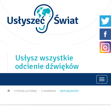
Usłysz wszystkie
odcienie dźwięków
Togg
navi
STRONA GŁÓWNA
O KAMPANII
AKTUALNOŚCI