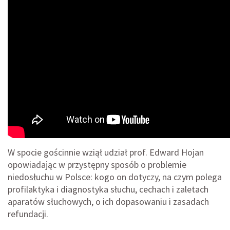
W spocie gościnnie wziął udział prof. Edward Hojan
opowiadając w przystępny sposób o problemie
niedosłuchu w Polsce: kogo on dotyczy, na czym polega
profilaktyka i diagnostyka słuchu, cechach i zaletach
aparatów słuchowych, o ich dopasowaniu i zasadach
refundacji.