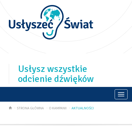
Usłysz wszystkie
odcienie dźwięków
Togg
navi
STRONA GŁÓWNA
O KAMPANII
AKTUALNOŚCI