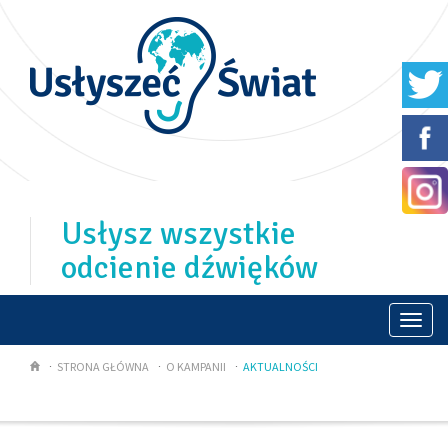
Usłysz wszystkie
odcienie dźwięków
Togg
navi
STRONA GŁÓWNA
O KAMPANII
AKTUALNOŚCI