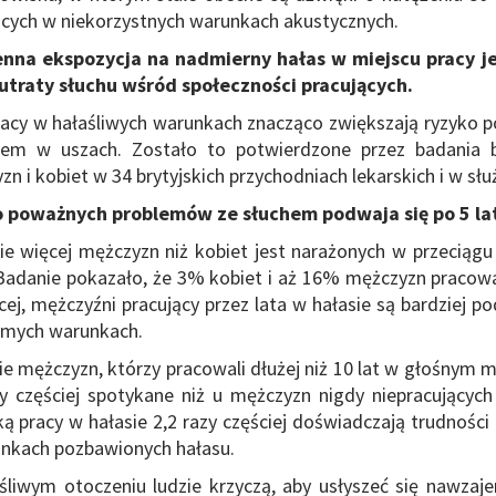
ących w niekorzystnych warunkach akustycznych.
nna ekspozycja na nadmierny hałas w miejscu pracy j
 utraty słuchu wśród społeczności pracujących.
racy w hałaśliwych warunkach znacząco zwiększają ryzyko p
em w uszach. Zostało to potwierdzone przez badania br
n i kobiet w 34 brytyjskich przychodniach lekarskich i w s
 poważnych problemów ze słuchem podwaja się po 5 la
ie więcej mężczyzn niż kobiet jest narażonych w przeciągu
 Badanie pokazało, że 3% kobiet i aż 16% mężczyzn pracowa
ej, mężczyźni pracujący przez lata w hałasie są bardziej po
amych warunkach.
ie mężczyzn, którzy pracowali dłużej niż 10 lat w głośnym 
zy częściej spotykane niż u mężczyzn nigdy niepracujących
ką pracy w hałasie 2,2 razy częściej doświadczają trudnośc
nkach pozbawionych hałasu.
śliwym otoczeniu ludzie krzyczą, aby usłyszeć się nawzaje