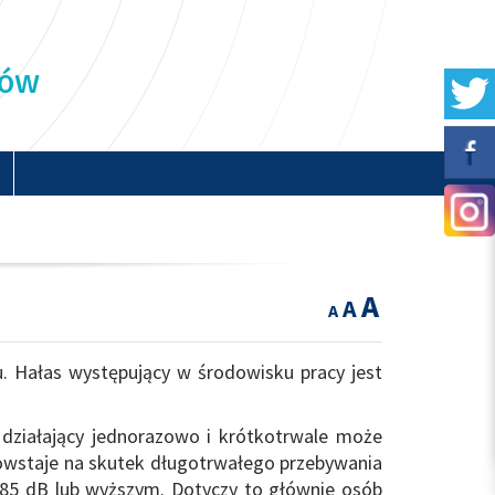
ków
A
A
A
. Hałas występujący w środowisku pracy jest
 działający jednorazowo i krótkotrwale może
owstaje na skutek długotrwałego przebywania
-85 dB lub wyższym. Dotyczy to głównie osób