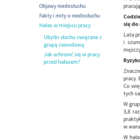
Objawy niedosłuchu
pracuj
Fakty i mity o niedosłuchu
Codzie
się do
Hałas w miejscu pracy
Lata p
Ubytki słuchu związane z
i szum
grupą zawodową
mężczyz
Jak uchronić się w pracy
Ryzyko
przed hałasem?
Znaczn
pracy.
Co więc
tych s
W grup
3,8 ra
prakty
w waru
W hała