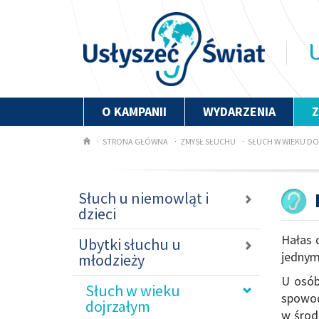
U
O KAMPANII
WYDARZENIA
STRONA GŁÓWNA
ZMYSŁ SŁUCHU
SŁUCH W WIEKU D
Słuch u niemowląt i
dzieci
Hałas 
Ubytki słuchu u
jednym
młodzieży
U osób
Słuch w wieku
spowod
dojrzałym
w środ