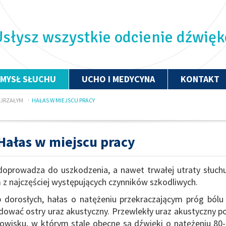
słysz wszystkie odcienie dźwię
ZMYSŁ SŁUCHU
UCHO I MEDYCYNA
KONTAKT
OJRZAŁYM
HAŁAS W MIEJSCU PRACY
Hałas w miejscu pracy
doprowadza do uszkodzenia, a nawet trwałej utraty słuchu
 z najczęściej występujących czynników szkodliwych.
 dorosłych, hałas o natężeniu przekraczającym próg bólu
ować ostry uraz akustyczny. Przewlekły uraz akustyczny p
owisku, w którym stale obecne są dźwięki o natężeniu 80