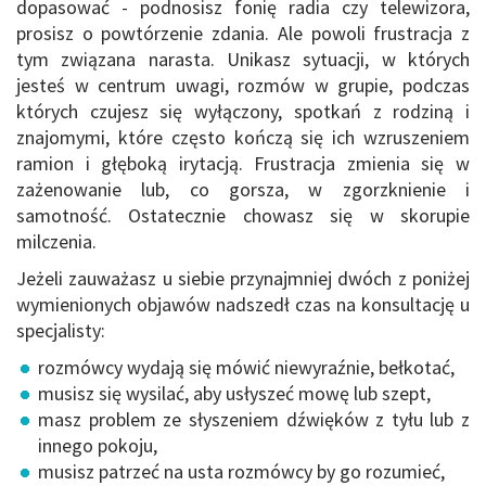
dopasować - podnosisz fonię radia czy telewizora,
prosisz o powtórzenie zdania. Ale powoli frustracja z
tym związana narasta. Unikasz sytuacji, w których
jesteś w centrum uwagi, rozmów w grupie, podczas
których czujesz się wyłączony, spotkań z rodziną i
znajomymi, które często kończą się ich wzruszeniem
ramion i głęboką irytacją. Frustracja zmienia się w
zażenowanie lub, co gorsza, w zgorzknienie i
samotność. Ostatecznie chowasz się w skorupie
milczenia.
Jeżeli zauważasz u siebie przynajmniej dwóch z poniżej
wymienionych objawów nadszedł czas na konsultację u
specjalisty:
rozmówcy wydają się mówić niewyraźnie, bełkotać,
musisz się wysilać, aby usłyszeć mowę lub szept,
masz problem ze słyszeniem dźwięków z tyłu lub z
innego pokoju,
musisz patrzeć na usta rozmówcy by go rozumieć,