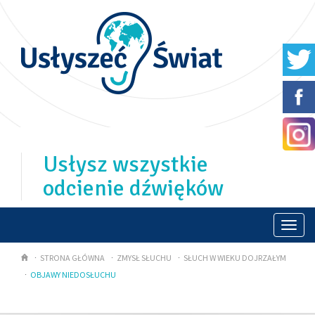
Usłysz wszystkie
odcienie dźwięków
Togg
navi
STRONA GŁÓWNA
ZMYSŁ SŁUCHU
SŁUCH W WIEKU DOJRZAŁYM
OBJAWY NIEDOSŁUCHU